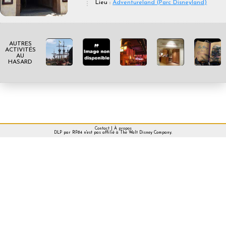
Lieu :
Adventureland (Parc Disneyland)
AUTRES
ACTIVITÉS
AU
HASARD
Contact
|
À propos
DLP par RP84 n'est pas affilié à The Walt Disney Company.