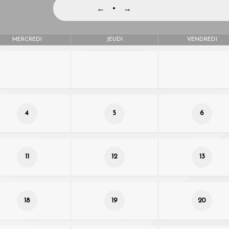
•
←
→
MERCREDI
JEUDI
VENDREDI
4
5
6
11
12
13
18
19
20