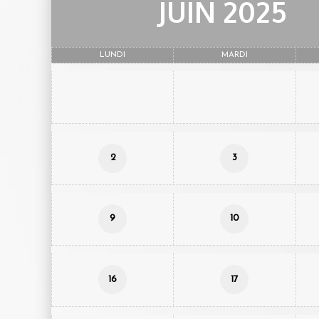
JUIN 2025
LUNDI
MARDI
2
3
9
10
16
17