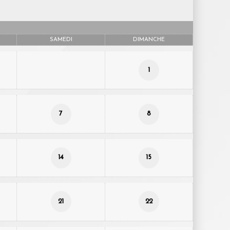
SAMEDI
DIMANCHE
1
7
8
14
15
21
22