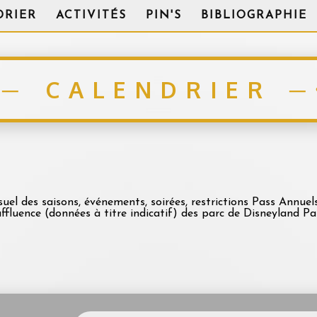
DRIER
ACTIVITÉS
PIN'S
BIBLIOGRAPHIE
CALENDRIER
uel des saisons, événements, soirées, restrictions Pass Annuel
affluence (données à titre indicatif) des parc de Disneyland Par