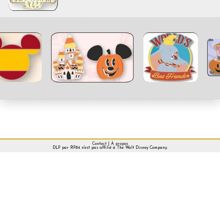
Contact
|
À propos
DLP par RP84 n'est pas affilié à The Walt Disney Company.