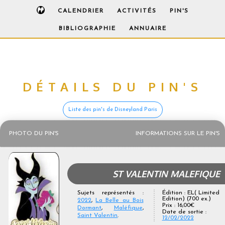
CALENDRIER
ACTIVITÉS
PIN'S
BIBLIOGRAPHIE
ANNUAIRE
DÉTAILS DU PIN'S
Liste des pin's de Disneyland Paris
PHOTO DU PIN'S
INFORMATIONS SUR LE PIN'S
ST VALENTIN MALEFIQUE
Sujets représentés :
Édition : EL( Limited
Edition) (700 ex.)
2022
,
La Belle au Bois
Prix : 16,00€
Dormant
,
Maléfique
,
Date de sortie :
Saint Valentin
.
12/02/2022