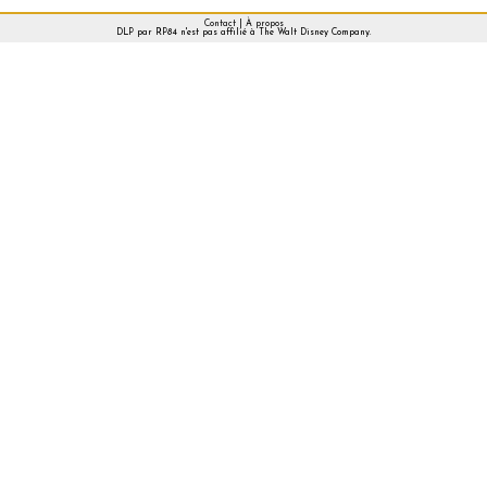
Contact
|
À propos
DLP par RP84 n'est pas affilié à The Walt Disney Company.