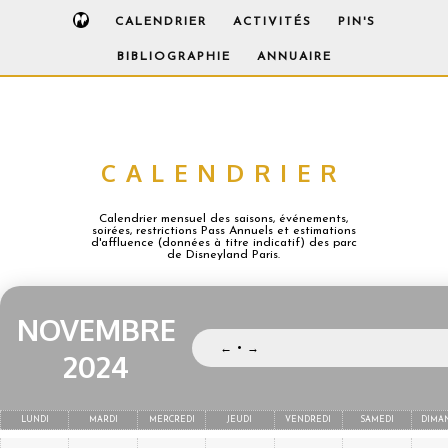
CALENDRIER
ACTIVITÉS
PIN'S
BIBLIOGRAPHIE
ANNUAIRE
CALENDRIER
Calendrier mensuel des saisons, événements,
soirées, restrictions Pass Annuels et estimations
d'affluence (données à titre indicatif) des parc
de Disneyland Paris.
NOVEMBRE
•
←
→
2024
LUNDI
MARDI
MERCREDI
JEUDI
VENDREDI
SAMEDI
DIMA